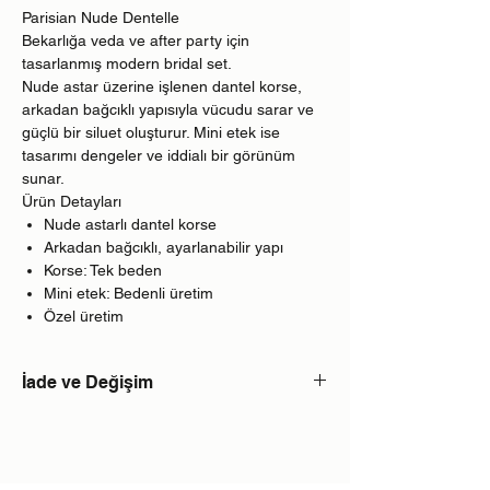
Parisian Nude Dentelle
Bekarlığa veda ve after party için
tasarlanmış modern bridal set.
Nude astar üzerine işlenen dantel korse,
arkadan bağcıklı yapısıyla vücudu sarar ve
güçlü bir siluet oluşturur. Mini etek ise
tasarımı dengeler ve iddialı bir görünüm
sunar.
Ürün Detayları
Nude astarlı dantel korse
Arkadan bağcıklı, ayarlanabilir yapı
Korse: Tek beden
Mini etek: Bedenli üretim
Özel üretim
İade ve Değişim
Web sitemizde satışta olan tüm ürünler
sipariş üzerine ve kişiye özel üretilmekte
olup iade kabul edilmemektedir.Ürünü teslim