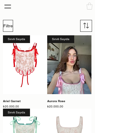
Filtre
Sınırlı Sayıda
Sınırlı Sayıda
Ariel Garnet
Aurora Rose
Fiyat
Fiyat
₺20.000,00
₺20.000,00
Sınırlı Sayıda