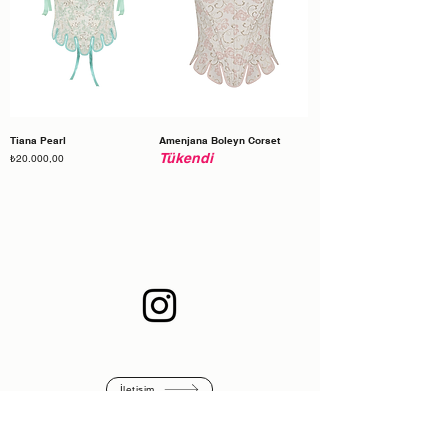
Tiana Pearl
Amenjana Boleyn Corset
Tükendi
Fiyat
₺20.000,00
İletişim