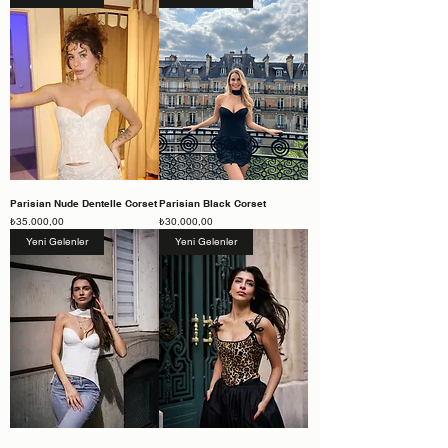
Parisian Nude Dentelle Corset
Parisian Black Corset
Fiyat
Fiyat
₺35.000,00
₺30.000,00
Yeni Gelenler
Yeni Gelenler