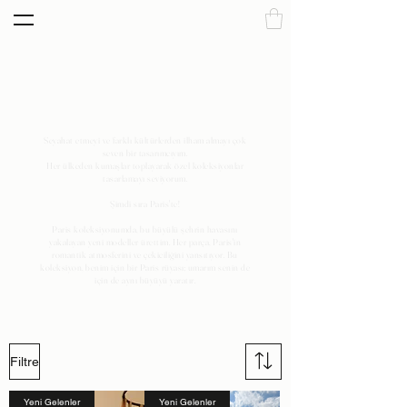
PARIS
Seyahat etmeyi ve farklı kültürlerden ilham almayı çok
seven bir tasarımcıyım.
Her ülkeden kumaşlar toplayarak özel koleksiyonlar
tasarlamayı seviyorum.
Şimdi sıra Paris'te!
Paris koleksiyonumda, bu büyülü şehrin havasını
yakalayan yeni modeller ürettim. Her parça, Paris'in
romantik atmosferini ve çekiciliğini yansıtıyor. Bu
koleksiyon, benim için bir Paris rüyası; umarım senin de
için de aynı büyüyü yaratır.
Filtre
Yeni Gelenler
Yeni Gelenler