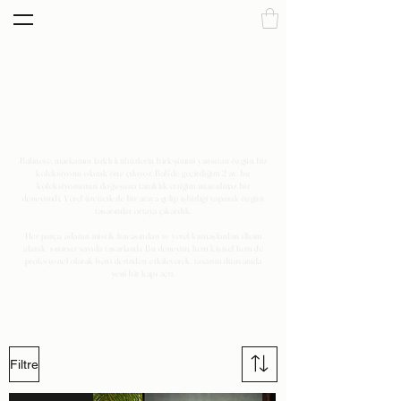
BALINESE
Balinese, markamın farklı kültürlerin birleşimini yansıtan özgün bir
koleksiyonu olarak öne çıkıyor. Bali'de geçirdiğim 2 ay, bu
koleksiyonunun doğuşuna tanıklık ettiğim unutulmaz bir
deneyimdi. Yerel üreticilerle bir araya gelip işbirliği yaparak özgün
tasarımlar ortaya çıkardık.
Her parça, adanın mistik havasından ve yerel kumaşlardan ilham
alarak sınırsız sayıda tasarlandı. Bu deneyim, hem kişisel hem de
profesyonel olarak beni derinden etkileyerek, tasarım dünyamda
yeni bir kapı açtı.
Filtre