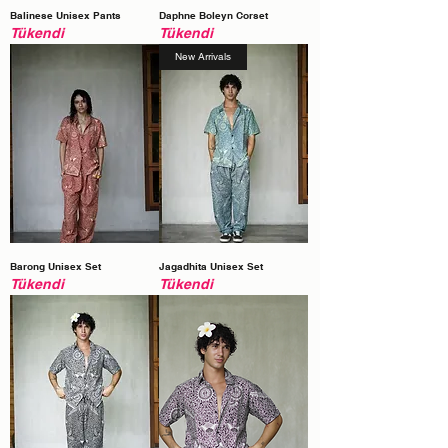
Balinese Unisex Pants
Daphne Boleyn Corset
Tükendi
Tükendi
New Arrivals
Barong Unisex Set
Jagadhita Unisex Set
Tükendi
Tükendi