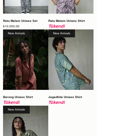
Ratu Malam Unisex Set
Ratu Malam Unisex Shirt
Tükendi
Fiyat
₺10.000,00
New Arrivals
New Arrivals
Barong Unisex Shirt
Jagadhita Unisex Shirt
Tükendi
Tükendi
New Arrivals