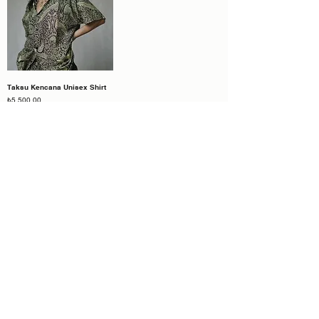
Taksu Kencana Unisex Shirt
Fiyat
₺5.500,00