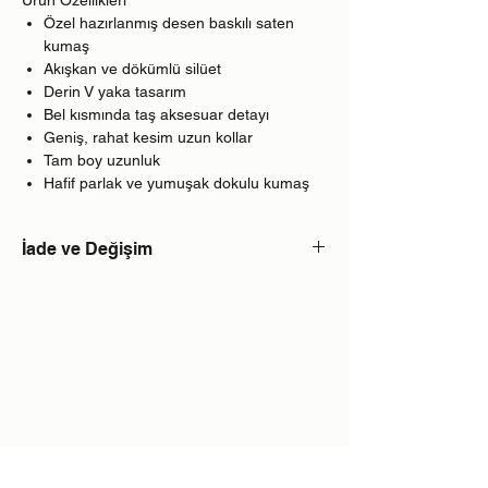
Özel hazırlanmış desen baskılı saten
kumaş
Akışkan ve dökümlü silüet
Derin V yaka tasarım
Bel kısmında taş aksesuar detayı
Geniş, rahat kesim uzun kollar
Tam boy uzunluk
Hafif parlak ve yumuşak dokulu kumaş
İade ve Değişim
Web sitemizde satışta olan tüm ürünler
sipariş üzerine ve kişiye özel üretilmekte
olup iade kabul edilmemektedir.Ürünü teslim
aldığınız tarihten itibaren 7 gün içerisinde,
bir kereye mahsus olarak beden değişimi
yapabilirsiniz.