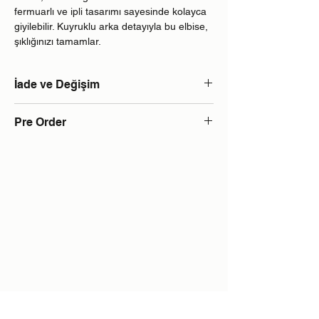
fermuarlı ve ipli tasarımı sayesinde kolayca
giyilebilir. Kuyruklu arka detayıyla bu elbise,
şıklığınızı tamamlar.
İade ve Değişim
Web sitemizde satışta olan tüm ürünler
Pre Order
sipariş üzerine ve kişiye özel üretilmekte
olup iade kabul edilmemektedir.
Kişiye özel sipariş üzerine dikilir. Sipariş
teslim süreli 15 gün ila 30 gün arasındadır.