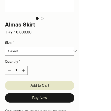
Almas Skirt
Price
TRY 10,000.00
Size
*
Quantity
*
Add to Cart
Buy Now
Özel günler, davetler ya da şık bir şehir