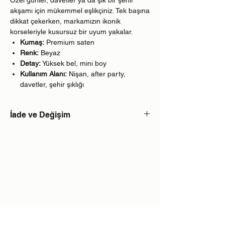
akşamı için mükemmel eşlikçiniz. Tek başına
dikkat çekerken, markamızın ikonik
korseleriyle kusursuz bir uyum yakalar.
Kumaş:
Premium saten
Renk:
Beyaz
Detay:
Yüksek bel, mini boy
Kullanım Alanı:
Nişan, after party,
davetler, şehir şıklığı
İade ve Değişim
Web sitemizde satışta olan tüm ürünler
sipariş üzerine ve kişiye özel üretilmekte
olup iade kabul edilmemektedir.Ürünü teslim
aldığınız tarihten itibaren 7 gün içerisinde,
bir kereye mahsus olarak beden ve model
değişimi yapabilirsiniz.