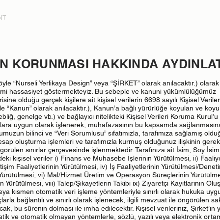
NT
RİN KORUNMASI HAKKINDA AYDINLA
le “Nurseli Yerlikaya Design” veya “ŞİRKET” olarak anılacaktır.) olarak 
zami hassasiyet göstermekteyiz. Bu sebeple ve kanuni yükümlülüğümüz
isine olduğu gerçek kişilere ait kişisel verilerin 6698 sayılı Kişisel Veriler
“Kanun” olarak anılacaktır.), Kanun’a bağlı yürürlüğe koyulan ve koyu
bliğ, genelge vb.) ve bağlayıcı nitelikteki Kişisel Verileri Koruma Kurul’u
rarlara uygun olarak işlenerek, muhafazasının bu kapsamda sağlanması
muzun bilinci ve “Veri Sorumlusu” sıfatımızla, tarafımıza sağlamış old
hesap oluşturma işlemleri ve tarafımızla kurmuş olduğunuz ilişkinin gerekt
len sınırlar çerçevesinde işlenmektedir. Tarafınıza ait İsim, Soy İsim,
ndeki kişisel veriler i) Finans ve Muhasebe İşlerinin Yürütülmesi, ii) Faaliy
işim Faaliyetlerinin Yürütülmesi, iv) İş Faaliyetlerinin Yürütülmesi/Deneti
Yürütülmesi, vi) Mal/Hizmet Üretim ve Operasyon Süreçlerinin Yürütülmes
in Yürütülmesi, viii) Talep/Şikayetlerin Takibi ix) Ziyaretçi Kayıtlarının Ol
veya kısmen otomatik veri işleme yöntemleriyle sınırlı olarak hukuka uyg
larla bağlantılı ve sınırlı olarak işlenecek, ilgili mevzuat ile öngörülen s
 bu sürenin dolması ile imha edilecektir. Kişisel verileriniz, Şirket’in ye
matik ve otomatik olmayan yöntemlerle, sözlü, yazılı veya elektronik ort