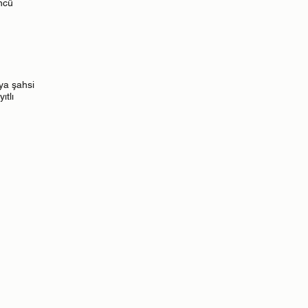
üncü
eya şahsi
ıtlı