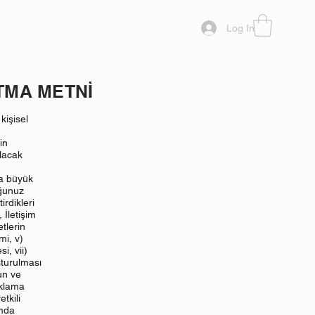
Log In
TMA METNİ
kişisel
in
lacak
na büyük
uğunuz
irdikleri
 İletişim
etlerin
mi, v)
i, vii)
uşturulması
un ve
aklama
tkili
amda