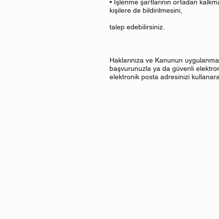
• İşlenme şartlarının ortadan kalkm
kişilere de bildirilmesini,
talep edebilirsiniz.
Haklarınıza ve Kanunun uygulanmasına
başvurunuzla ya da güvenli elektron
elektronik posta adresinizi kullanara