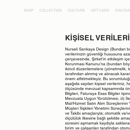
SHOP
COLLECTION
COUTURE
GIFT CARD
DISCOU
KİŞİSEL VERİLE
Nurseli Sarıkaya Design (Bundan böy
verilerinizin güvenliği hususuna a
çerçevesinde, Şirket’in etkileşim içer
Korunması Kanunu’na (bundan böyle 
ikincil düzenlemelere (yönetmelik, te
tarafından alınmış ve alınacak ka
önem atfetmekteyiz. Bu sorumluluğu
aşağıda sayılan kişisel verileriniz, 
ölçüsünde mevzuat kapsamında öngörü
Bilgileri, Faturaya Esas Bilgiler tipi
Mevzuata Uygun Yürütülmesi, iii) İlet
Mal/Hizmet Satın Alım Süreçlerinin 
Müşteri İlişkileri Yönetimi Süreçlerin
ve Takibi amaçlarıyla; otomatik ve/
ölçülülük ilkesine bağlı şekilde amaç
süresini aşmamak kaydıyla saklanacak,
birim ve çalışanları tarafından oto