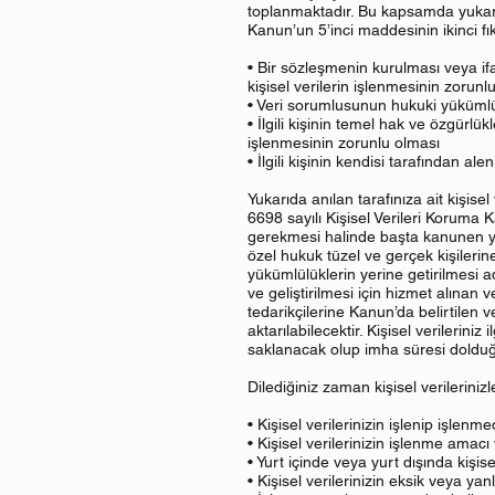
toplanmaktadır. Bu kapsamda yukarıda
Kanun’un 5’inci maddesinin ikinci fık
• Bir sözleşmenin kurulması veya if
kişisel verilerin işlenmesinin zorunl
• Veri sorumlusunun hukuki yükümlül
• İlgili kişinin temel hak ve özgürl
işlenmesinin zorunlu olması
• İlgili kişinin kendisi tarafından a
Yukarıda anılan tarafınıza ait kişis
6698 sayılı Kişisel Verileri Koruma 
gerekmesi halinde başta kanunen yet
özel hukuk tüzel ve gerçek kişilerin
yükümlülüklerin yerine getirilmesi a
ve geliştirilmesi için hizmet alınan 
tedarikçilerine Kanun’da belirtilen v
aktarılabilecektir. Kişisel verileriniz
saklanacak olup imha süresi dolduğ
Dilediğiniz zaman kişisel verilerinizle 
• Kişisel verilerinizin işlenip işlenme
• Kişisel verilerinizin işlenme amacı
• Yurt içinde veya yurt dışında kişisel
• Kişisel verilerinizin eksik veya ya