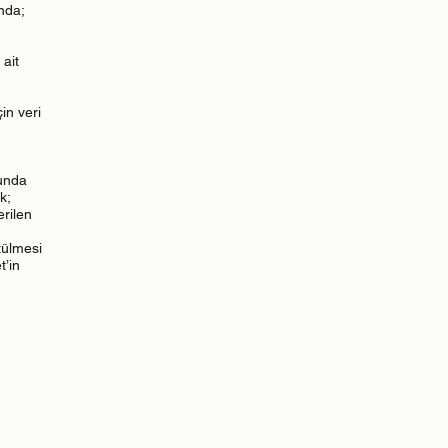
nda;
 ait
in veri
sunda
k;
erilen
tülmesi
t’in