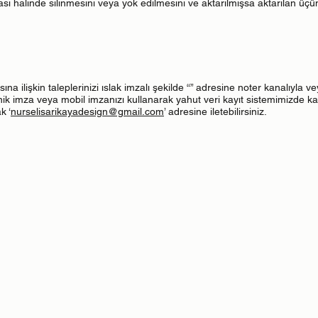
ası halinde silinmesini veya yok edilmesini ve aktarılmışsa aktarılan üç
 ilişkin taleplerinizi ıslak imzalı şekilde “” adresine noter kanalıyla v
ik imza veya mobil imzanızı kullanarak yahut veri kayıt sistemimizde kay
k ‘
nurselisarikayadesign@gmail.com
’ adresine iletebilirsiniz.