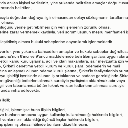
 anılan kişisel verileriniz, yine yukarıda belirtilen amaçlar doğrultusu
rasında belirtilen,
asıyla doğrudan doğruya ilgili olmasından dolayı sözleşmenin taraflarına
u olması,
üğünü yerine getirebilmesi için veri işlemenin zorunlu olması,
üklerine zarar vermemek kaydıyla, veri sorumlusunun meşru menfaatleri iç
lenileştirilmiş olması hukuki sebeplerine dayanılarak işlenmektedir.
el veriler, yine yukarıda bahsedilen amaçlar ve hukuki sebepler doğrultu
Kanunu’nun 8’inci ve 9’uncu maddelerinde belirtilen şartlara uygun olara
kili kamu kuruluşlarına, adli ve idari makamlara, sair mevzuatta izin v
e, Şirket’i denetime yetkili kurum ve kuruluşlara, ödemelerin ve mali
dına anlaşmalı olunan ödeme kuruluşlarına, Şirket’in faaliyetlerinin yürü
veya işbirliği içerisinde olunan iş ortaklarına ve sadece gerektiğinde Şirke
eri güvenliği tedbirleri alınmak suretiyle yurtiçinde aktarılmaktadır veya
 ilgili veri tabanlarında bütün teknik ve idari tedbirlerin alınması suretiyle
unda imha edilecektir.
ilgili;
diğini, işlenmişse buna ilişkin bilgileri,
 ve bunların amacına uygun kullanılıp kullanılmadığı hakkında bilgileri,
 verilerinizin aktarıldığı üçüncü kişiler hakkında bilgileri,
nlış işlenmiş olması hâlinde bunların düzeltilmesini,